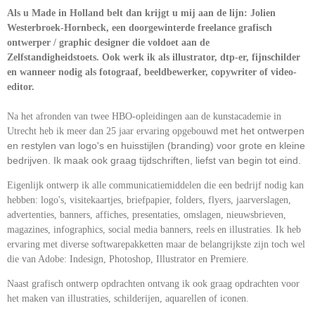
Als u Made in Holland belt dan krijgt u mij aan de lijn: Jolien
Westerbroek-Hornbeck, een doorgewinterde freelance grafisch
ontwerper / graphic designer die voldoet aan de
Zelfstandigheidstoets.
Ook werk ik als illustrator, dtp-er, fijnschilder
en wanneer no
dig als fotograaf, beeldbewerker, copywriter of video-
editor.
Na het afronden van twee HBO-opleidingen aan de kunstacademie in
met het ontwerpen
Utrecht heb ik meer dan 25 jaar ervaring opgebouwd
en restylen van logo's en huisstijlen (branding) voor grote en kleine
bedrijven. Ik maak ook graag tijdschriften, liefst van begin tot eind.
Eigenlijk ontwerp ik alle communicatiemiddelen die een bedrijf nodig kan
hebben: logo's, visitekaartjes, briefpapier, folders, flyers, jaarverslagen,
advertenties, banners, affiches, presentaties, omslagen, nieuwsbrieven,
magazines, infographics, social media banners, reels en illustraties.
Ik heb
ervaring met diverse softwarepakketten maar de belangrijkste zijn toch wel
die van Adobe: Indesign, Photoshop, Illustrator en Premiere.
Naast grafisch ontwerp opdrachten ontvang ik ook graag opdrachten voor
het maken van illustraties, schilderijen, aquarellen of iconen.