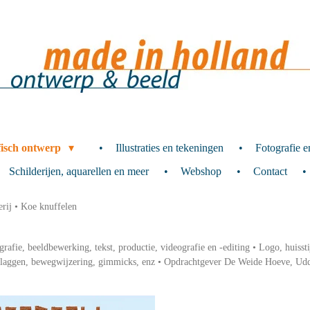
fisch ontwerp
Illustraties en tekeningen
Fotografie 
Schilderijen, aquarellen en meer
Webshop
Contact
rij • Koe knuffelen
rafie, beeldbewerking, tekst, productie, videografie en -editing • Logo, huissti
s, vlaggen, bewegwijzering, gimmicks, enz • Opdrachtgever De Weide Hoeve,
Udd