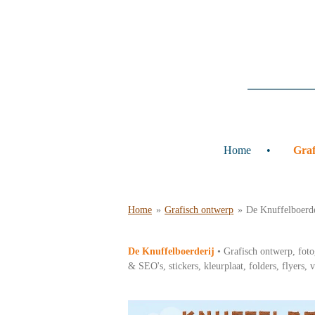
Ga
direct
naar
de
hoofdinhoud
Home
Gra
Home
»
Grafisch ontwerp
»
De Knuffelboerde
De Knuffelboerderij
• Grafisch ontwerp, fotog
& SEO's, stickers, kleurplaat, folders, flyer