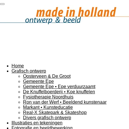
Ga
direct
naar
de
hoofdinhoud
Home
Grafisch ontwerp
Oosterveen & De Groot
Gemeente Epe
Gemeente Epe • Epe verduurzaamt
De Knuffelboerderij • Koe knuffelen
Fysiotherapie Noordhuis
Ron van der Werf • Beeldend kunstenaar
Markant • Kunsteducatie
Real-X Skatepark & Skateshop
Divers grafisch ontwerp
Illustraties en tekeningen
Fotografie en beeldbewerking