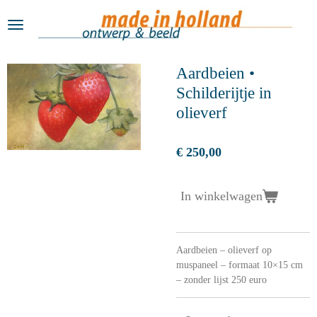
Ga
direct
naar
de
Aardbeien •
hoofdinhoud
Schilderijtje in
olieverf
€ 250,00
In winkelwagen
Aardbeien – olieverf op
muspaneel – formaat 10×15 cm
– zonder lijst 250 euro