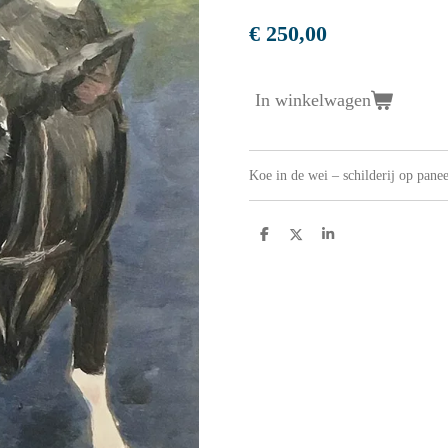
€ 250,00
In winkelwagen
Koe in de wei – schilderij op panee
D
D
S
e
e
h
l
e
a
e
l
r
n
e