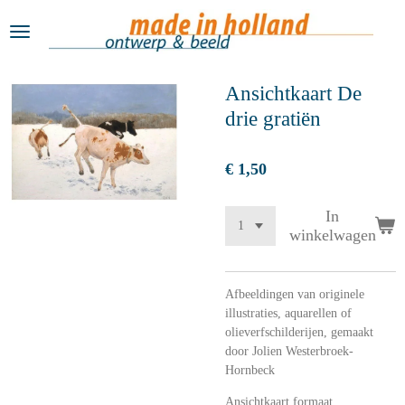
Ga
direct
naar
de
Ansichtkaart De
hoofdinhoud
drie gratiën
€ 1,50
In
winkelwagen
Afbeeldingen van originele
illustraties, aquarellen of
olieverfschilderijen, gemaakt
door Jolien Westerbroek-
Hornbeck
Ansichtkaart formaat