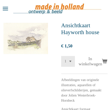
Ga
direct
naar
de
Ansichtkaart
hoofdinhoud
Hayworth house
€ 1,50
In
winkelwagen
Afbeeldingen van originele
illustraties, aquarellen of
olieverfschilderijen, gemaakt
door Jolien Westerbroek-
Hornbeck
Ansichtkaart formaat