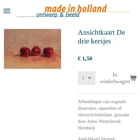
Ga
direct
naar
de
Ansichtkaart De
hoofdinhoud
drie kersjes
€ 1,50
In
winkelwagen
Afbeeldingen van originele
illustraties, aquarellen of
olieverfschilderijen, gemaakt
door Jolien Westerbroek-
Hornbeck
Ansichtkaart formaat